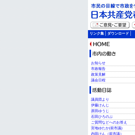
リンク集
ダウンロード
お知らせ
市政報告
政策見解
議会日程
議員団より
伊藤けんじ
原田ゆうじ
石田ひろのぶ
ご質問などへのお答え
宮地ゆたか(前市議)
内田けん（前市議）